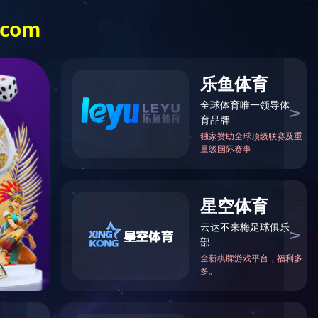
方网站
|
yabocom(中国)官方网站
|
开云足球
|